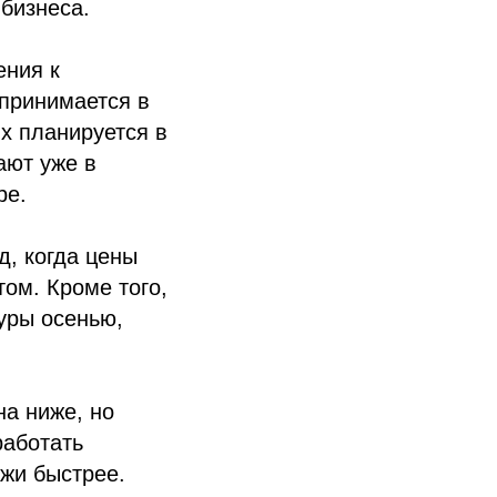
 бизнеса.
ения к
 принимается в
х планируется в
ают уже в
ре.
д, когда цены
том. Кроме того,
уры осенью,
на ниже, но
работать
ажи быстрее.