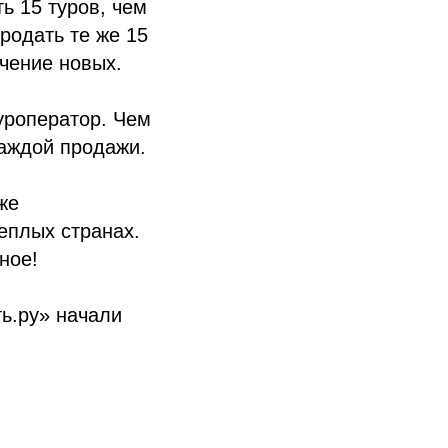
ь 15 туров, чем
родать те же 15
чение новых.
уроператор. Чем
каждой продажи.
же
еплых странах.
ное!
ь.ру» начали