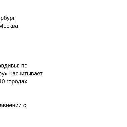
рбург,
Москва,
авдивы: по
.ру» насчитывает
10 городах
равнении с