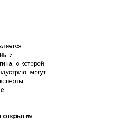
вляется
аны и
тина, о которой
индустрию, могут
Эксперты
ие
я открытия