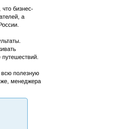
 что бизнес-
ателей, а
России.
льтаты.
живать
е путешествий.
и всю полезную
иже, менеджера