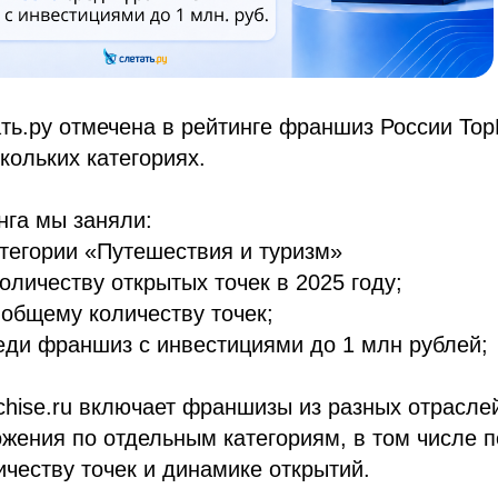
ь.ру отмечена в рейтинге франшиз России TopF
кольких категориях.
нга мы заняли:
атегории «Путешествия и туризм»
количеству открытых точек в 2025 году;
 общему количеству точек;
еди франшиз с инвестициями до 1 млн рублей;
chise.ru включает франшизы из разных отрасле
жения по отдельным категориям, в том числе 
ичеству точек и динамике открытий.