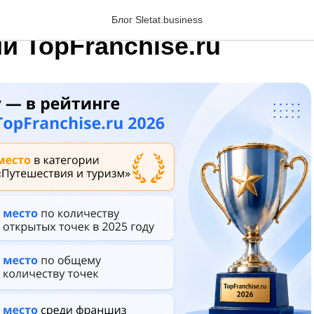
ру в рейтинге франшиз 2
Блог Sletat.business
и TopFranchise.ru