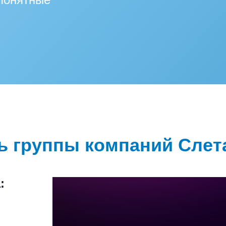
ь группы компаний Слет
: