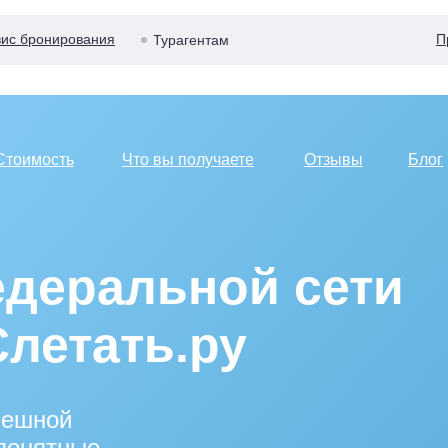
ис бронирования
П
Турагентам
Стоимость
Что вы получаете
Отзывы
Блог
деральной сети
Слетать.ру
пешной
 понятные