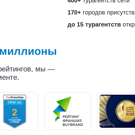
400+
турагентств сети
170+
городов присутств
до 15 турагентств
отк
т миллионы
рейтингов, мы —
менте.