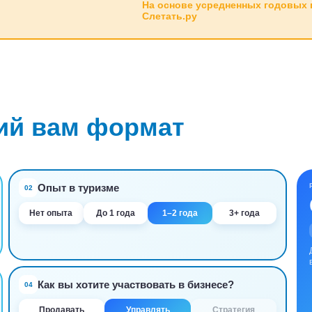
На основе усредненных годовых 
Слетать.ру
ий вам формат
Опыт в туризме
02
Нет опыта
До 1 года
1–2 года
3+ года
Как вы хотите участвовать в бизнесе?
04
Продавать
Управлять
Стратегия