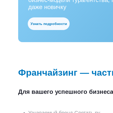
даже новичку
Узнать подробности
Франчайзинг — част
Для вашего успешного бизнеса
Узнаваемый бренд Слетать.ру