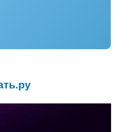
ать.ру