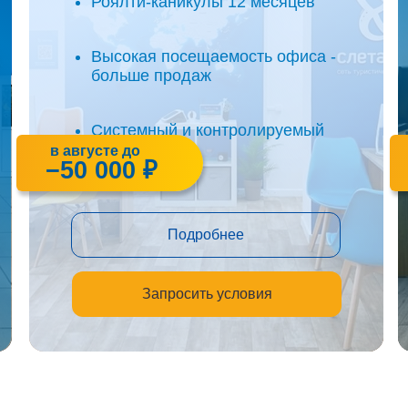
Роялти-каникулы 12 месяцев
Высокая посещаемость офиса -
больше продаж
Системный и контролируемый
бизнес
в августе до
−50 000 ₽
Подробнее
Запросить условия