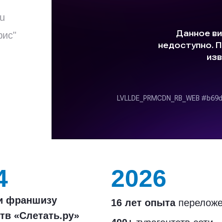
ru
фис"
4
2026
и франшизу
16 лет опыта
переложе
тв «Слетать.ру»