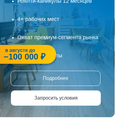
Роялти-каникулы 12 месяцев
4+ рабочих мест
Охват премиум-сегмента рынка
в августе до
−100 000 ₽
Высокие обороты
Подробнее
Запросить условия