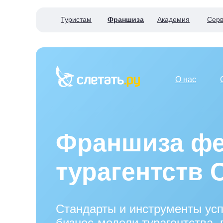
Туристам
Франшиза
Академия
Серв
О нас
Франшиза фе
турагентств 
Стандарты и инструменты ус
бизнес-модели турагентства,